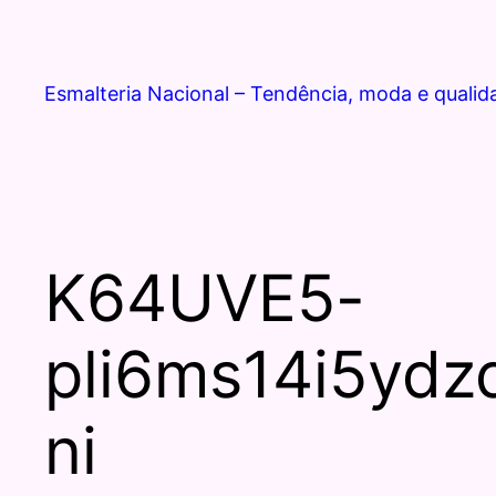
Esmalteria Nacional – Tendência, moda e qualid
K64UVE5-
pli6ms14i5yd
ni