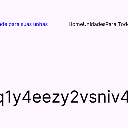
ade para suas unhas
Home
Unidades
Para Tod
zq1y4eezy2vsniv