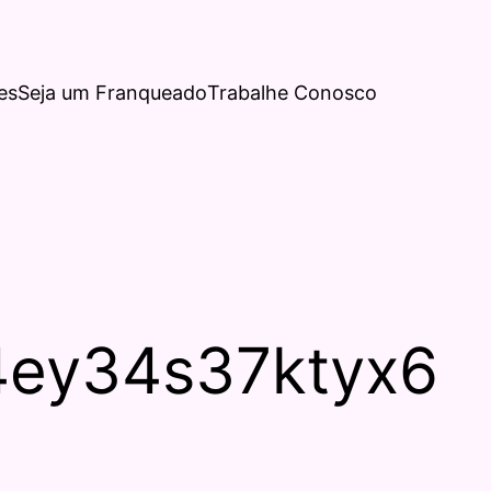
es
Seja um Franqueado
Trabalhe Conosco
4ey34s37ktyx6