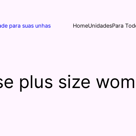
ade para suas unhas
Home
Unidades
Para Tod
se plus size wom