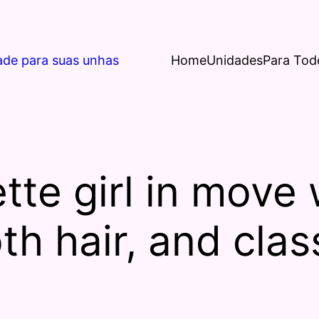
ade para suas unhas
Home
Unidades
Para Tod
tte girl in move 
th hair, and cla