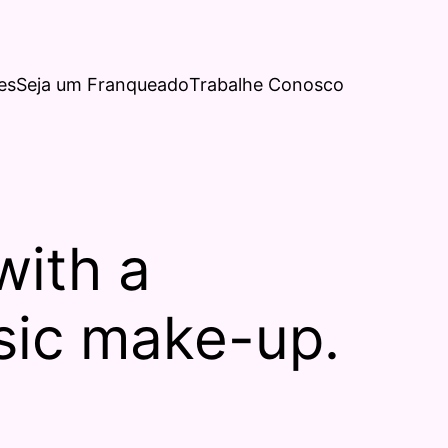
es
Seja um Franqueado
Trabalhe Conosco
with a
ssic make-up.