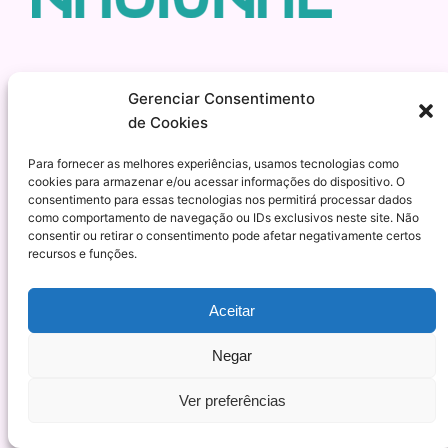
Gerenciar Consentimento
de Cookies
Esmalteria Nacional – Tendência, moda e
Para fornecer as melhores experiências, usamos tecnologias como
qualidade para suas unhas
cookies para armazenar e/ou acessar informações do dispositivo. O
consentimento para essas tecnologias nos permitirá processar dados
como comportamento de navegação ou IDs exclusivos neste site. Não
Orgulhosamente feito com
WordPress
consentir ou retirar o consentimento pode afetar negativamente certos
recursos e funções.
Aceitar
Negar
Ver preferências